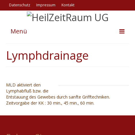
Datenschutz
Impressum
Kontakt
Menü
Herzlich willkommen
Lymphdrainage
Physiotherapie
funktionelle Osteopathie
Reiki
MLD aktiviert den
Lymphabfluß bzw. die
Entstauung des Gewebes durch sanfte Grifftechniken.
aktuelle Angebote
Zeitvorgabe der KK : 30 min., 45 min., 60 min.
über mich
Kontakt
Impressum