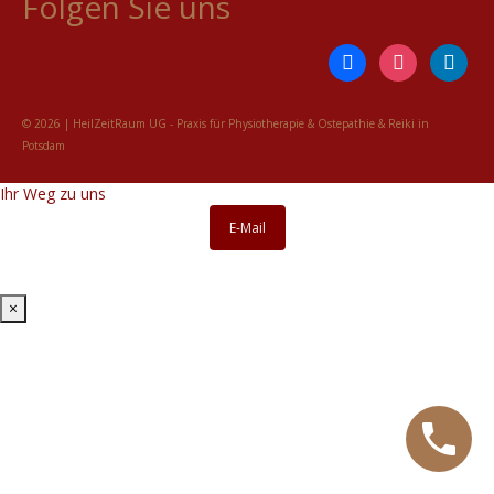
Folgen Sie uns
Datenschutz
facebook
instagram
linkedin
© 2026 | HeilZeitRaum UG - Praxis für Physiotherapie & Ostepathie & Reiki in
Potsdam
Ihr Weg zu uns
E-Mail
×